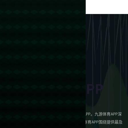
简体中文
·
繁體中文
九游体育APP科技有限公司
成为连接中国体育爱好者与全球体育资讯的领先数字平台。
电话：
+86 186 5610 2882
邮箱：
info@user-9you.com
微信：app_699
营业时间：7×24
上海市浦东新区张江路201号
想了解更多九游娱乐相关内容，尽在九游体育APP。
九游体育APP深
耕九游体育领域，用心服务每一位用户。
九游体育APP围绕提供最及