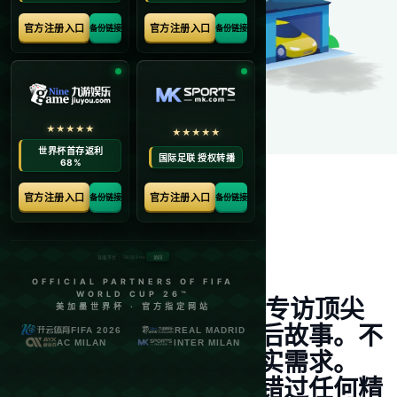
CONTACT US
九
游
体
育
A
P
P
围
绕
独
家
专
访
顶
尖
运
动
员
与
教
练
，
分
享
幕
后
故
事
。
不
断
创
新
，
回
应
用
户
的
真
实
需
求
。
精
选
实
时
更
新
比
分
，
不
错
过
任
何
精