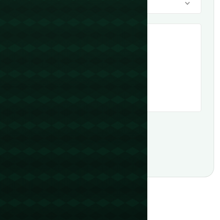
Subject
发送消息